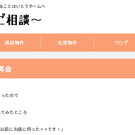
ることはいとうホームへ
ご相談〜
賃貸物件
売買物件
ブログ
再会
なったので
出てみたところ
以前にお店に伺った⚪︎⚪︎です！」