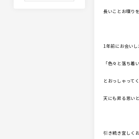
長いことお喋り
1年前にお会いし
「色々と落ち着
とおっしゃって
天にも昇る思い
引き続き宜しく